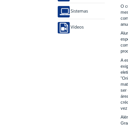
O c
Sistemas
mes
com
anu
Vídeos
Alu
esp
com
pro
A e
exig
ele
"Or
mat
ser
áre
cré
vez
Alé
Gra