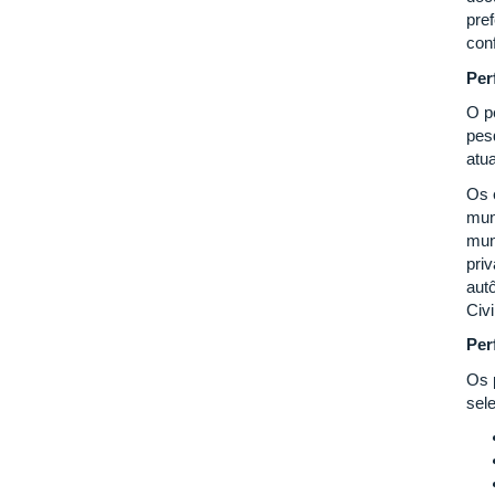
pre
con
Per
O p
pesq
atu
Os 
muni
mun
priv
aut
Civi
Per
Os 
sel