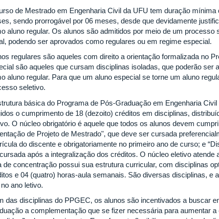
urso de Mestrado em Engenharia Civil da UFU tem duração mínima
es, sendo prorrogável por 06 meses, desde que devidamente justifica
o aluno regular. Os alunos são admitidos por meio de um processo s
al, podendo ser aprovados como regulares ou em regime especial.
nos regulares são aqueles com direito a orientação formalizada no 
ecial são aqueles que cursam disciplinas isoladas, que poderão ser 
o aluno regular. Para que um aluno especial se torne um aluno regu
cesso seletivo.
strutura básica do Programa de Pós-Graduação em Engenharia Civil 
idos o cumprimento de 18 (dezoito) créditos em disciplinas, distribuí
tivo. O núcleo obrigatório é aquele que todos os alunos devem cumprir
ientação de Projeto de Mestrado", que deve ser cursada preferenci
rícula do discente e obrigatoriamente no primeiro ano de curso; e “D
 cursada após a integralização dos créditos. O núcleo eletivo atend
a de concentração possui sua estrutura curricular, com disciplinas o
ditos e 04 (quatro) horas-aula semanais. São diversas disciplinas, e
 no ano letivo.
m das disciplinas do PPGEC, os alunos são incentivados a buscar 
duação a complementação que se fizer necessária para aumentar a c