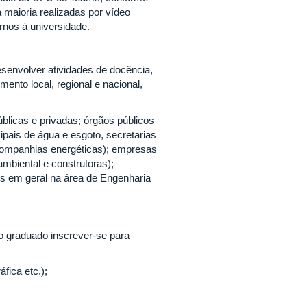
 maioria realizadas por vídeo
rnos à universidade.
senvolver atividades de docência,
mento local, regional e nacional,
licas e privadas; órgãos públicos
cipais de água e esgoto, secretarias
 companhias energéticas); empresas
 ambiental e construtoras);
es em geral na área de Engenharia
ao graduado inscrever-se para
áfica etc.);