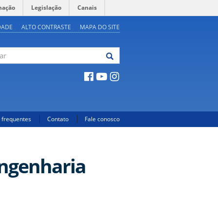
mação
Legislação
Canais
DADE
ALTO CONTRASTE
MAPA DO SITE
 frequentes
Contato
Fale conosco
ngenharia