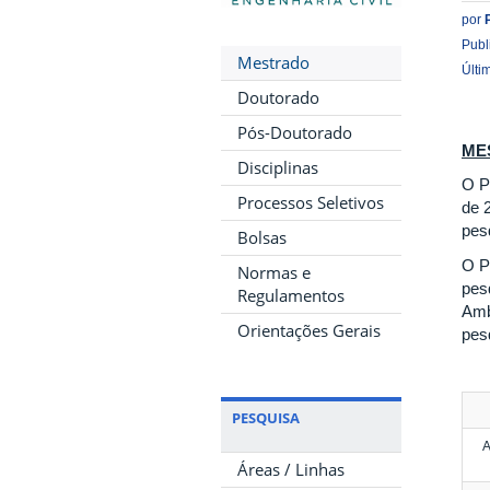
por
Publ
Mestrado
Últi
Doutorado
Pós-Doutorado
ME
Disciplinas
O P
Processos Seletivos
de 
pes
Bolsas
O P
Normas e
pes
Regulamentos
Amb
Orientações Gerais
pes
PESQUISA
A
Áreas / Linhas