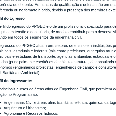
ferência do docente. As bancas de qualificação e defesa, são em sua
ferência ou no formato híbrido, devido a presença dos membros exte
fil do Egresso
erfil do egresso do PPGEC é o de um profissional capacitado para de
uisa, extensão e consultoria, de modo a contribuir para o desenvolvi
ando em todos os segmentos da engenharia civil.
egressos do PPGEC atuam em: setores de ensino em instituições púb
cipais, estaduais e federais (tais como prefeituras, autarquias muni
icipais e estaduais de transporte, agências ambientais estaduais e
adas (principalmente escritórios de cálculo estrutural, de consultoria
ônomos (engenheiros projetistas, engenheiros de campo e consultor
l, Sanitária e Ambiental).
fil do ingressante:
principais cursos de áreas afins da Engenharia Civil, que permitem 
eção no Programa são:
Engenharias Civil e áreas afins (sanitária, elétrica, química, cartogr
Arquitetura e Urbanismo;
Agronomia e Recursos hídricos;