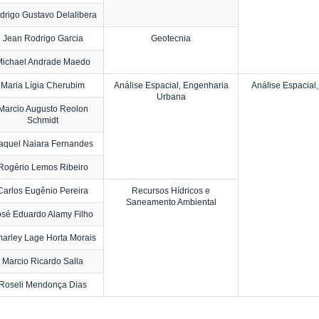
drigo Gustavo Delalibera
Jean Rodrigo Garcia
Geotecnia
ichael Andrade Maedo
Maria Lígia Cherubim
Análise Espacial, Engenharia
Análise Espacial
Urbana
Marcio Augusto Reolon
Schmidt
aquel Naiara Fernandes
Rogério Lemos Ribeiro
Carlos Eugênio Pereira
Recursos Hídricos e
Saneamento Ambiental
osé Eduardo Alamy Filho
marley Lage Horta Morais
Marcio Ricardo Salla
Roseli Mendonça Dias