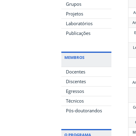
Grupos
Projetos
A
Laboratórios
An
Publicações
E
L
MEMBROS
Docentes
Discentes
An
Egressos
Técnicos
G
Pós-doutorandos
Ma
O PROGRAMA