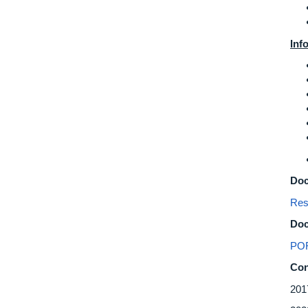
Inf
Doc
Res
Doc
POR
Con
201