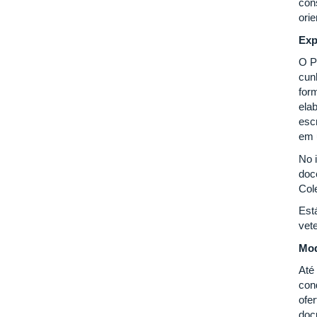
con
ori
Exp
O P
cun
form
ela
esc
em 
No 
doc
Col
Est
vet
Mod
Até
con
ofer
doc