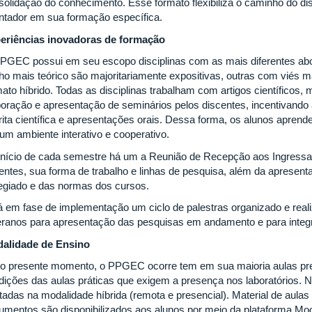
solidação do conhecimento. Esse formato flexibiliza o caminho do disc
entador em sua formação específica.
eriências inovadoras de formação
PGEC possui em seu escopo disciplinas com as mais diferentes abo
ho mais teórico são majoritariamente expositivas, outras com viés m
ato híbrido. Todas as disciplinas trabalham com artigos científicos, 
boração e apresentação de seminários pelos discentes, incentivando 
rita científica e apresentações orais. Dessa forma, os alunos apre
um ambiente interativo e cooperativo.
início de cada semestre há um a Reunião de Recepção aos Ingressa
entes, sua forma de trabalho e linhas de pesquisa, além da aprese
egiado e das normas dos cursos.
á em fase de implementação um ciclo de palestras organizado e reali
eranos para apresentação das pesquisas em andamento e para integr
alidade de Ensino
 o presente momento, o PPGEC ocorre tem em sua maioria aulas pres
dições das aulas práticas que exigem a presença nos laboratórios. N
tadas na modalidade híbrida (remota e presencial). Material de aulas 
umentos são disponibilizados aos alunos por meio da plataforma M