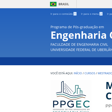
BRASIL
Ir para o conteúdo
1
Ir para o menu
2
Ir p
Programa de Pós-graduação em
Engenharia C
FACULDADE DE ENGENHARIA CIVIL
UNIVERSIDADE FEDERAL DE UBERLÂ
INÍCIO
/
CURSOS
/
MESTRAD
M
C
PP