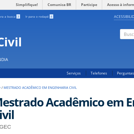
Simplifique!
Comunica BR
Participe
Acesso à infor
ACESSIBILI
ara a busca
3
Ir para o rodapé
4
ivil
Buscar
NDIA
Serviços
Telefones
Perguntas
O
/
MESTRADO ACADÊMICO EM ENGENHARIA CIVIL
estrado Acadêmico em E
ivil
GEC