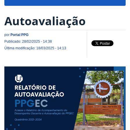
navigat
Autoavaliação
por
Portal PPG
Publicado: 28/02/2025 - 14:38
Última modificação: 18/03/2025 - 14:13