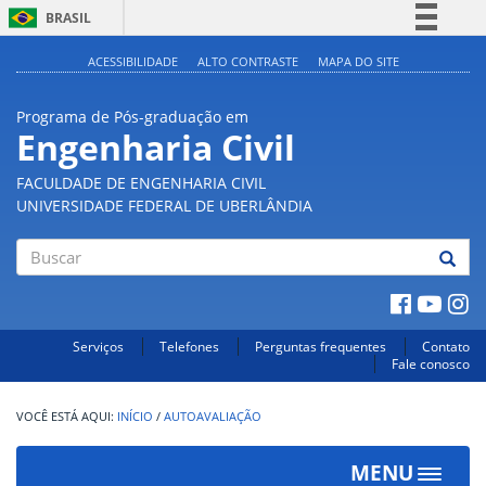
BRASIL
Simplifique!
ACESSIBILIDADE
ALTO CONTRASTE
MAPA DO SITE
Comunica BR
Programa de Pós-graduação em
Participe
Engenharia Civil
Acesso à informação
FACULDADE DE ENGENHARIA CIVIL
Legislação
UNIVERSIDADE FEDERAL DE UBERLÂNDIA
Canais
Buscar
Serviços
Telefones
Perguntas frequentes
Contato
Fale conosco
INÍCIO
/
AUTOAVALIAÇÃO
MENU
Toggle