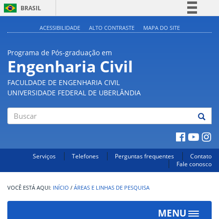
BRASIL
Simplifique!
ACESSIBILIDADE
ALTO CONTRASTE
MAPA DO SITE
Comunica BR
Programa de Pós-graduação em
Participe
Engenharia Civil
Acesso à informação
FACULDADE DE ENGENHARIA CIVIL
Legislação
UNIVERSIDADE FEDERAL DE UBERLÂNDIA
Canais
Buscar
Serviços
Telefones
Perguntas frequentes
Contato
Fale conosco
INÍCIO
/
ÁREAS E LINHAS DE PESQUISA
MENU
Toggle